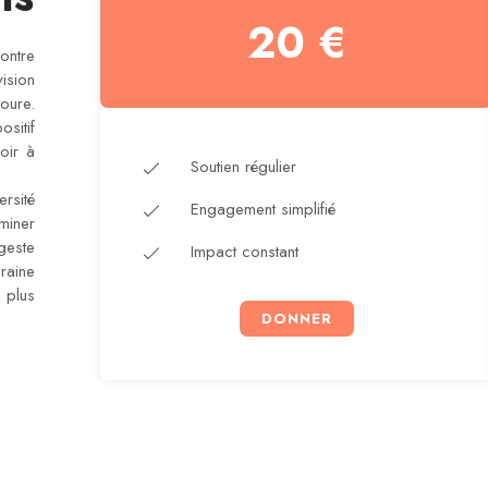
20 €
ontre
vision
oure.
sitif
oir à
Soutien régulier
rsité
Engagement simplifié
uminer
geste
Impact constant
raine
 plus
DONNER