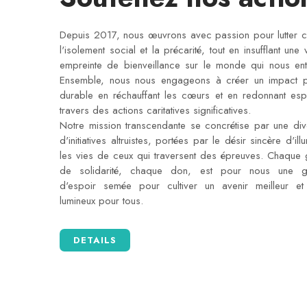
Depuis 2017, nous œuvrons avec passion pour lutter c
l'isolement social et la précarité, tout en insufflant une 
empreinte de bienveillance sur le monde qui nous ent
Ensemble, nous nous engageons à créer un impact po
durable en réchauffant les cœurs et en redonnant esp
travers des actions caritatives significatives.
Notre mission transcendante se concrétise par une dive
d'initiatives altruistes, portées par le désir sincère d'ill
les vies de ceux qui traversent des épreuves. Chaque 
de solidarité, chaque don, est pour nous une g
d'espoir semée pour cultiver un avenir meilleur et
lumineux pour tous.
DETAILS