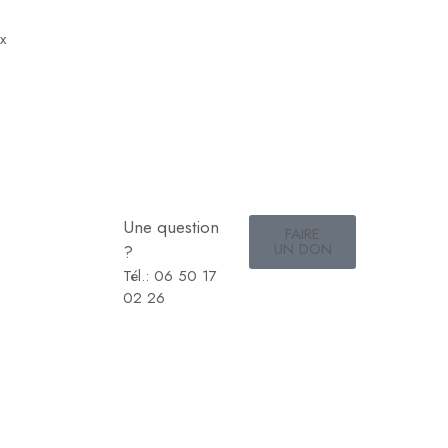
x
Une question
FAIRE
UN DON
?
Tél.: 06 50 17
02 26