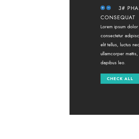
3# PHA
CONSEQUAT
Lorem ipsum dolor 
consectetur adipisci
elit tellus, luctus ne
ullamcorper mattis,
dapibus leo.
CHECK ALL