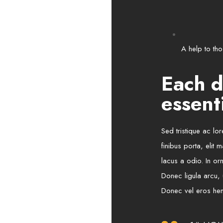
A help to th
Each d
essenti
Sed tristique ac lo
finibus porta, elit
lacus a odio. In or
Donec ligula arcu, u
Donec vel eros hend