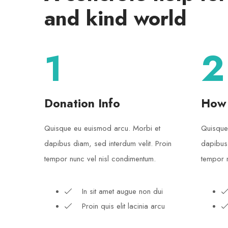
and kind world
1
2
Donation Info
How
Quisque eu euismod arcu. Morbi et
Quisque
dapibus diam, sed interdum velit. Proin
dapibus 
tempor nunc vel nisl condimentum.
tempor n
In sit amet augue non dui
Proin quis elit lacinia arcu