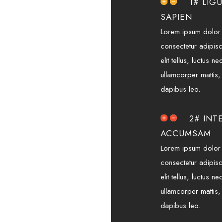
1# LIG
SAPIEN
Lorem ipsum dolor 
consectetur adipisci
elit tellus, luctus ne
ullamcorper mattis,
dapibus leo.
2# INT
ACCUMSAM
Lorem ipsum dolor 
consectetur adipisci
elit tellus, luctus ne
ullamcorper mattis,
dapibus leo.