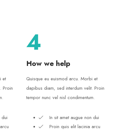
4
How we help
 et
Quisque eu euismod arcu. Morbi et
. Proin
dapibus diam, sed interdum velit. Proin
m.
tempor nunc vel nisl condimentum.
 dui
In sit amet augue non dui
 arcu
Proin quis elit lacinia arcu