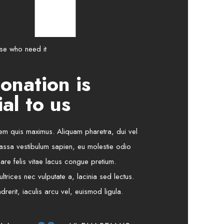
ose who need it
onation is
al to us
rem quis maximus. Aliquam pharetra, dui vel
 massa vestibulum sapien, eu molestie odio
nare felis vitae lacus congue pretium.
ltrices nec vulputate a, lacinia sed lectus.
rerit, iaculis arcu vel, euismod ligula.