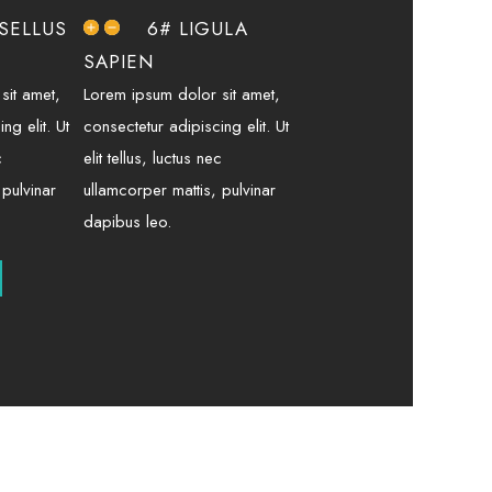
SELLUS
6# LIGULA
SAPIEN
sit amet,
Lorem ipsum dolor sit amet,
ng elit. Ut
consectetur adipiscing elit. Ut
c
elit tellus, luctus nec
 pulvinar
ullamcorper mattis, pulvinar
dapibus leo.