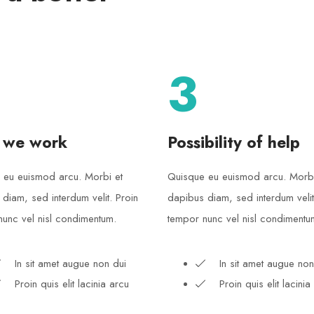
3
 we work
Possibility of help
 eu euismod arcu. Morbi et
Quisque eu euismod arcu. Morbi
diam, sed interdum velit. Proin
dapibus diam, sed interdum velit
unc vel nisl condimentum.
tempor nunc vel nisl condimentu
In sit amet augue non dui
In sit amet augue non
Proin quis elit lacinia arcu
Proin quis elit lacinia