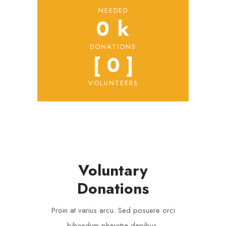
NEEDED
0
 k
DONATIONS
[ 
0
 ]
VOLUNTEERS
Voluntary
Donations
Proin at varius arcu. Sed posuere orci
bibendum pharetra dapibus.