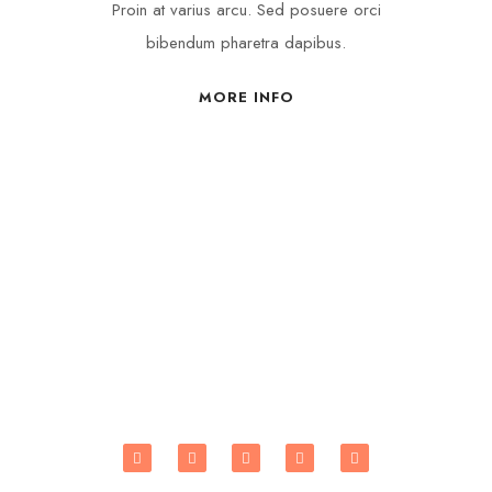
Proin at varius arcu. Sed posuere orci
bibendum pharetra dapibus.
MORE INFO
Réseaux Sociaux
Rejoignez nous dès maintenant sur
tous nos réseaux sociaux pour
être informer de nos actions en
temps réel !