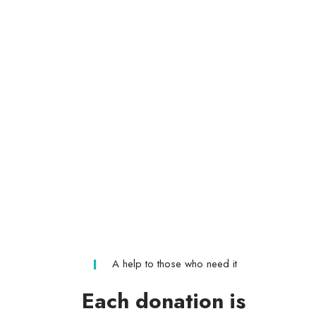
DONATIONS
Dolor Sit Amet
78
CAUSES
Dolor Sit Amet
A help to those who need it
Each donation is