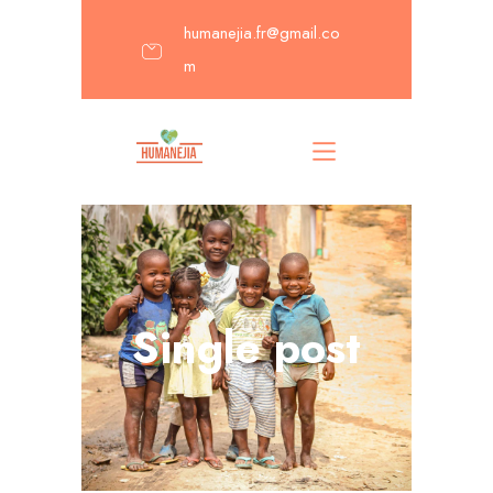
humanejia.fr@gmail.co
m
Single post